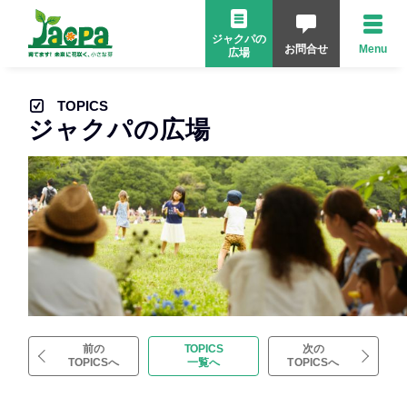
ジャクパの
お問合せ
Menu
広場
TOPICS
ジャクパの広場
前の
TOPICS
次の
TOPICSへ
一覧へ
TOPICSへ