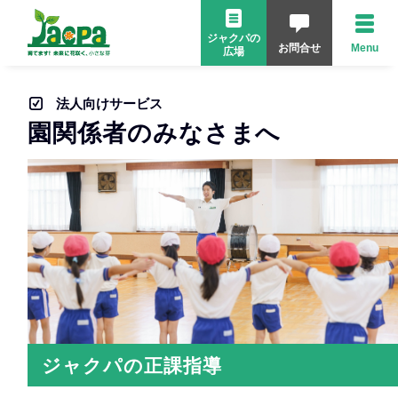
ジャクパの
お問合せ
Menu
広場
法人向けサービス
園関係者の
みなさまへ
ジャクパの正課指導