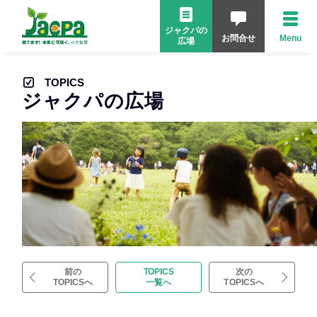
ジャクパの
お問合せ
Menu
広場
TOPICS
ジャクパの広場
前の
TOPICS
次の
TOPICSへ
一覧へ
TOPICSへ