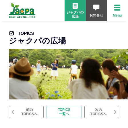
ジャクパの
お問合せ
Menu
広場
TOPICS
ジャクパの広場
前の
TOPICS
次の
TOPICSへ
一覧へ
TOPICSへ