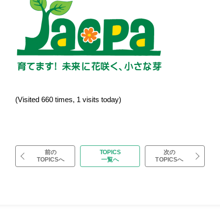
(Visited 660 times, 1 visits today)
前の
TOPICS
次の
TOPICSへ
一覧へ
TOPICSへ