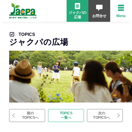
ジャクパの
お問合せ
Menu
広場
TOPICS
ジャクパの広場
前の
TOPICS
次の
TOPICSへ
一覧へ
TOPICSへ