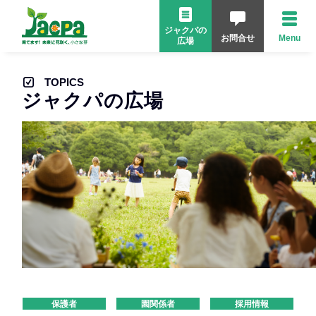
ジャクパの
お問合せ
Menu
広場
TOPICS
ジャクパの広場
保護者
園関係者
採用情報