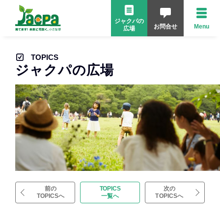
ジャクパの
お問合せ
Menu
広場
TOPICS
ジャクパの広場
前の
TOPICS
次の
TOPICSへ
一覧へ
TOPICSへ