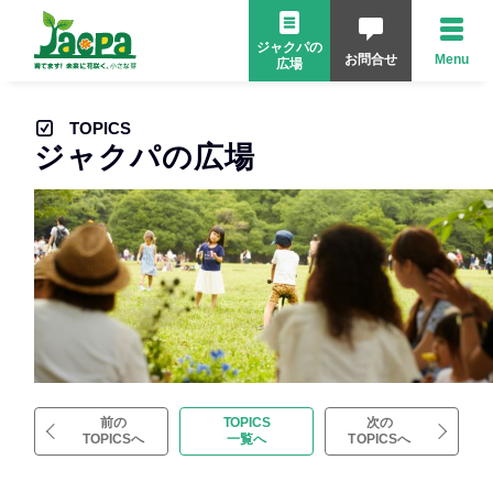
ジャクパの
お問合せ
Menu
広場
TOPICS
ジャクパの広場
前の
TOPICS
次の
TOPICSへ
一覧へ
TOPICSへ