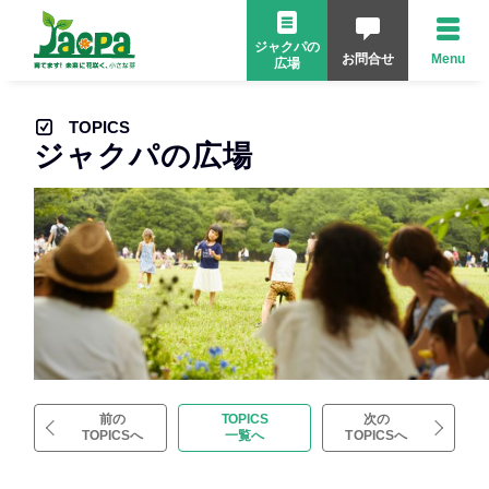
ジャクパの
お問合せ
Menu
広場
TOPICS
ジャクパの広場
前の
TOPICS
次の
TOPICSへ
一覧へ
TOPICSへ