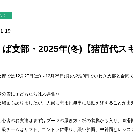
クパ
1.19
ば支部・2025年(冬)【猪苗代
部では12月27日(土)～12月29日(月)の2泊3日でいわき支部と
場の雪に子どもたちは大興奮♪♪
る場面もありましたが、天候に恵まれ無事に活動を終えることが出
初心者のお友達はまずはブーツの履き方・板の着脱から入り、直滑
上級チームはリフト、ゴンドラに乗り、緩い斜面、中斜面とレッスン