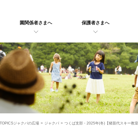
園関係者さまへ
保護者さまへ
TOPICSジャクパの広場
>
ジャクパ
>
つくば支部・2025年(冬)【猪苗代スキー教