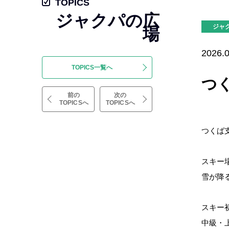
TOPICS
ジャクパの広
ジャ
場
2026.0
TOPICS一覧へ
つく
前の
次の
TOPICSへ
TOPICSへ
つくば支
スキー
雪が降
スキー
中級・