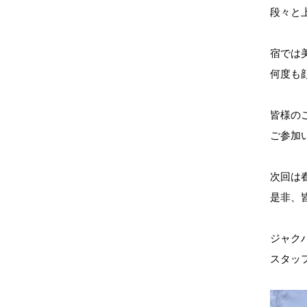
段々と
宿では
何度も
皆様の
ご参加
次回は
是非、
ジャク
スタッ