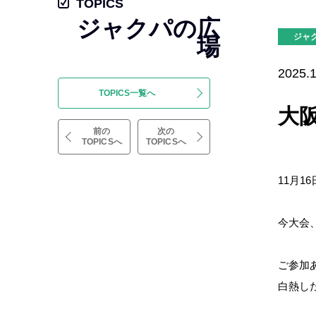
TOPICS
ジャクパの広
ジャ
場
2025.1
TOPICS一覧へ
大
前の
次の
TOPICSへ
TOPICSへ
11月
今大会
ご参加あ
白熱し