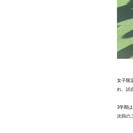
女子限
れ、試
3学期
次回の