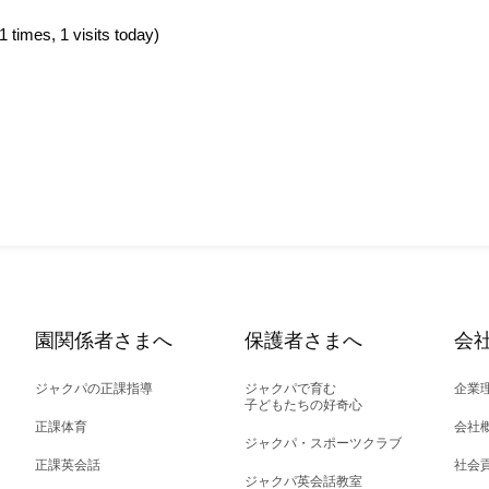
 1 times, 1 visits today)
園関係者さまへ
保護者さまへ
会
ジャクパの正課指導
ジャクパで育む
企業
子どもたちの好奇心
正課体育
会社
ジャクパ・スポーツクラブ
正課英会話
社会
ジャクパ英会話教室