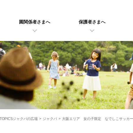
園関係者さまへ
保護者さまへ
TOPICSジャクパの広場
>
ジャクパ
>
大阪エリア 女の子限定 なでしこサッカ