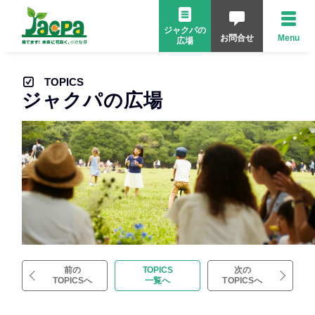
ジャクパの
お問合せ
Menu
広場
TOPICS
ジャクパの広場
前の
TOPICS
次の
TOPICSへ
一覧へ
TOPICSへ